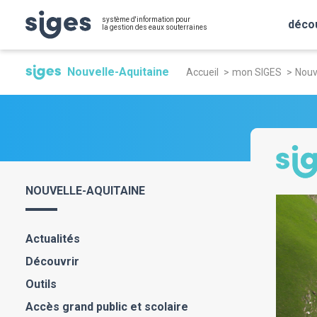
Aller
Panneau de gestion des cookies
système d'information pour
au
déco
la gestion des eaux souterraines
contenu
Fil
principal
Nouvelle-Aquitaine
Accueil
mon SIGES
Nouv
d'Ariane
NOUVELLE-AQUITAINE
Actualités
Découvrir
Outils
Accès grand public et scolaire