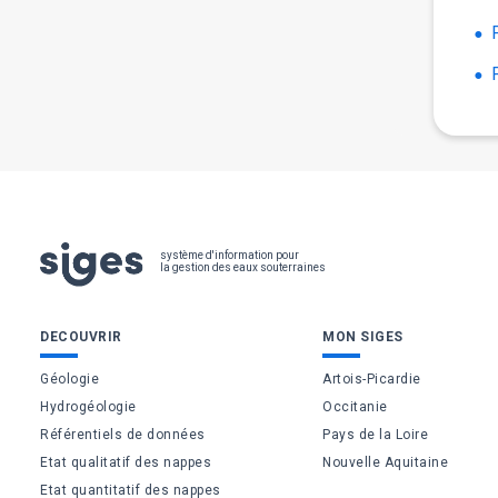
Pied
système d'information pour
la gestion des eaux souterraines
de
Bas
DECOUVRIR
MON SIGES
page
de
Géologie
Artois-Picardie
Hydrogéologie
Occitanie
page
Référentiels de données
Pays de la Loire
Etat qualitatif des nappes
Nouvelle Aquitaine
Etat quantitatif des nappes