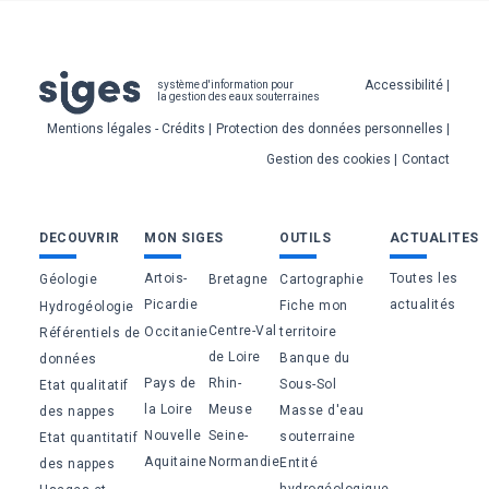
Pied
Accessibilité
système d'information pour
la gestion des eaux souterraines
de
Mentions légales - Crédits
Protection des données personnelles
page
Gestion des cookies
Contact
Bas
DECOUVRIR
MON SIGES
OUTILS
ACTUALITES
de
Artois-
Toutes les
Géologie
Bretagne
Cartographie
page
Picardie
actualités
Fiche mon
Hydrogéologie
Centre-Val
Occitanie
territoire
Référentiels de
de Loire
Banque du
données
Pays de
Rhin-
Sous-Sol
Etat qualitatif
la Loire
Meuse
Masse d'eau
des nappes
Nouvelle
Seine-
souterraine
Etat quantitatif
Aquitaine
Normandie
Entité
des nappes