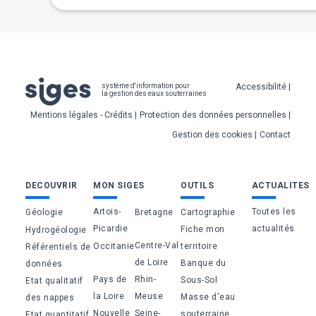
Pied
Accessibilité
système d'information pour
la gestion des eaux souterraines
de
Mentions légales - Crédits
Protection des données personnelles
page
Gestion des cookies
Contact
Bas
DECOUVRIR
MON SIGES
OUTILS
ACTUALITES
de
Artois-
Toutes les
Géologie
Bretagne
Cartographie
page
Picardie
actualités
Fiche mon
Hydrogéologie
Centre-Val
Occitanie
territoire
Référentiels de
de Loire
Banque du
données
Pays de
Rhin-
Sous-Sol
Etat qualitatif
la Loire
Meuse
Masse d'eau
des nappes
Nouvelle
Seine-
souterraine
Etat quantitatif