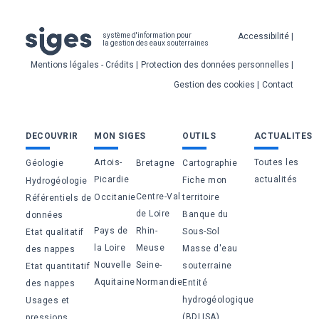
Pied
Accessibilité
système d'information pour
la gestion des eaux souterraines
de
Mentions légales - Crédits
Protection des données personnelles
page
Gestion des cookies
Contact
Bas
DECOUVRIR
MON SIGES
OUTILS
ACTUALITES
de
Artois-
Toutes les
Géologie
Bretagne
Cartographie
page
Picardie
actualités
Fiche mon
Hydrogéologie
Centre-Val
Occitanie
territoire
Référentiels de
de Loire
Banque du
données
Pays de
Rhin-
Sous-Sol
Etat qualitatif
la Loire
Meuse
Masse d'eau
des nappes
Nouvelle
Seine-
souterraine
Etat quantitatif
Aquitaine
Normandie
Entité
des nappes
hydrogéologique
Usages et
(BDLISA)
pressions