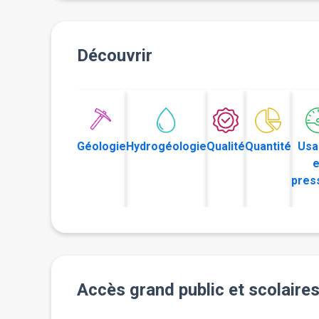
Découvrir
Géologie
Hydrogéologie
Qualité
Quantité
Usa
e
pres
Accès grand public et scolaire