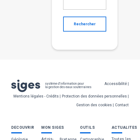
Rechercher
Pied
Accessibilité
système d'information pour
la gestion des eaux souterraines
de
Mentions légales - Crédits
Protection des données personnelles
page
Gestion des cookies
Contact
Bas
DECOUVRIR
MON SIGES
OUTILS
ACTUALITES
de
Artois-
Toutes les
Géologie
Bretagne
Cartographie