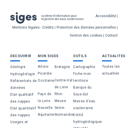
Pied
Accessibilité
système d'information pour
la gestion des eaux souterraines
de
Mentions légales - Crédits
Protection des données personnelles
page
Gestion des cookies
Contact
Bas
DECOUVRIR
MON SIGES
OUTILS
ACTUALITES
de
Artois-
Toutes les
Géologie
Bretagne
Cartographie
page
Picardie
actualités
Fiche mon
Hydrogéologie
Centre-Val
Occitanie
territoire
Référentiels de
de Loire
Banque du
données
Pays de
Rhin-
Sous-Sol
Etat qualitatif
la Loire
Meuse
Masse d'eau
des nappes
Nouvelle
Seine-
souterraine
Etat quantitatif
Aquitaine
Normandie
Entité
des nappes
hydrogéologique
Usages et