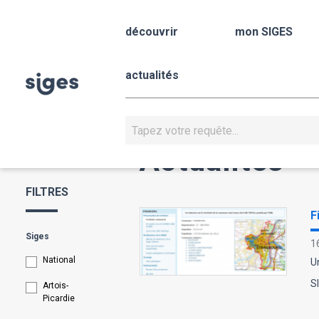
Aller
Panneau de gestion des cookies
au
découvrir
mon SIGES
contenu
principal
actualités
Rechercher
Actualités
FILTRES
F
Siges
1
National
Un
S
Artois-
Picardie