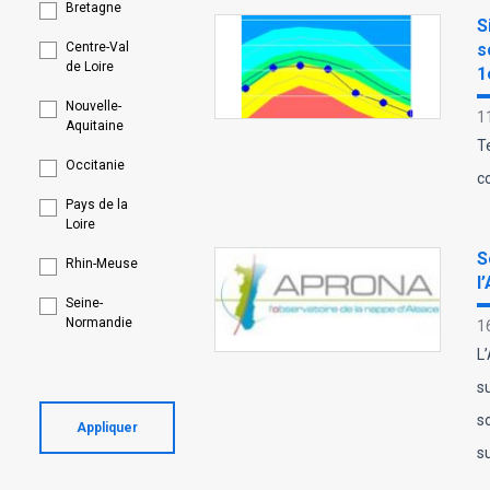
Bretagne
S
Centre-Val
s
de Loire
1
Nouvelle-
1
Aquitaine
T
Occitanie
c
Pays de la
Loire
S
Rhin-Meuse
l
Seine-
Normandie
1
L
s
s
Appliquer
s