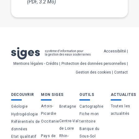
(PDF, 3.2 Mo)
Pied
Accessibilité
système d'information pour
la gestion des eaux souterraines
de
Mentions légales - Crédits
Protection des données personnelles
page
Gestion des cookies
Contact
Bas
DECOUVRIR
MON SIGES
OUTILS
ACTUALITES
de
Artois-
Toutes les
Géologie
Bretagne
Cartographie
page
Picardie
actualités
Fiche mon
Hydrogéologie
Centre-Val
Occitanie
territoire
Référentiels de
de Loire
Banque du
données
Pays de
Rhin-
Sous-Sol
Etat qualitatif