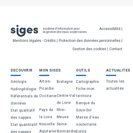
Pied
Accessibilité
système d'information pour
la gestion des eaux souterraines
de
Mentions légales - Crédits
Protection des données personnelles
page
Gestion des cookies
Contact
Bas
DECOUVRIR
MON SIGES
OUTILS
ACTUALITES
de
Artois-
Toutes les
Géologie
Bretagne
Cartographie
page
Picardie
actualités
Fiche mon
Hydrogéologie
Centre-Val
Occitanie
territoire
Référentiels de
de Loire
Banque du
données
Pays de
Rhin-
Sous-Sol
Etat qualitatif
la Loire
Meuse
Masse d'eau
des nappes
Nouvelle
Seine-
souterraine
Etat quantitatif
Aquitaine
Normandie
Entité
des nappes