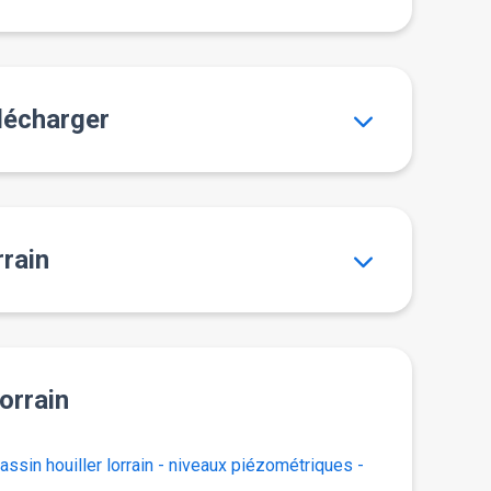
élécharger
rrain
orrain
sin houiller lorrain - niveaux piézométriques -