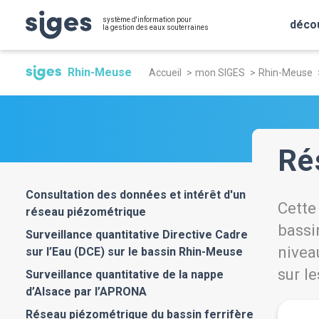
Aller
Panneau de gestion des cookies
système d'information pour
au
déco
la gestion des eaux souterraines
contenu
Fil
principal
Rhin-Meuse
Accueil
mon SIGES
Rhin-Meuse
d'Ariane
Ré
Consultation des données et intérêt d'un
Cette
réseau piézométrique
bassi
Surveillance quantitative Directive Cadre
nivea
sur l’Eau (DCE) sur le bassin Rhin-Meuse
sur l
Surveillance quantitative de la nappe
d’Alsace par l’APRONA
Réseau piézométrique du bassin ferrifère