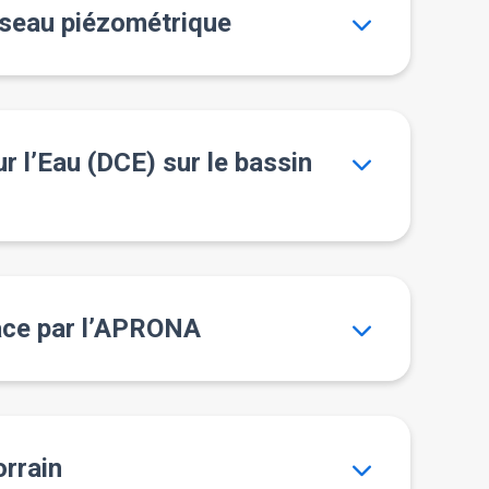
éseau piézométrique
r l’Eau (DCE) sur le bassin
sace par l’APRONA
orrain