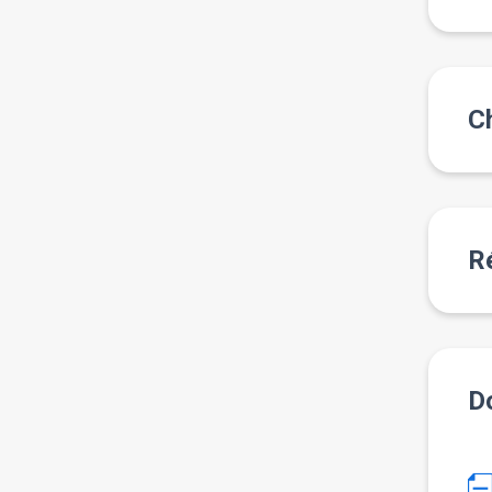
Ch
Ré
Do