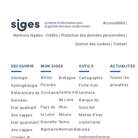
Pied
Accessibilité
système d'information pour
la gestion des eaux souterraines
de
Mentions légales - Crédits
Protection des données personnelles
page
Gestion des cookies
Contact
Bas
DECOUVRIR
MON SIGES
OUTILS
ACTUALITES
de
Artois-
Toutes les
Géologie
Bretagne
Cartographie
page
Picardie
actualités
Fiche mon
Hydrogéologie
Centre-Val
Occitanie
territoire
Référentiels de
de Loire
Banque du
données
Pays de
Rhin-
Sous-Sol
Etat qualitatif
la Loire
Meuse
Masse d'eau
des nappes
Nouvelle
Seine-
souterraine
Etat quantitatif
Aquitaine
Normandie
Entité
des nappes
hydrogéologique
Usages et