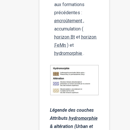
aux formations
précédentes :
encroûtement
,
accumulation (
horizon Bt
et
horizon
FeMn
) et
hydromorphie
.
Légende des couches
Attributs
hydromorphie
& altération (Urban et