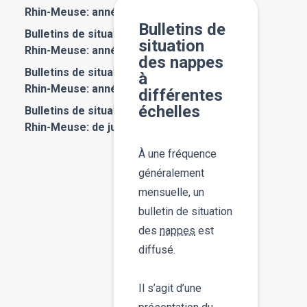
Rhin-Meuse: année 2019
Bulletins de
Bulletins de situation des nappes du bassin
situation
Rhin-Meuse: année 2018
des nappes
Bulletins de situation des nappes du bassin
à
Rhin-Meuse: année 2017
différentes
échelles
Bulletins de situation des nappes du bassin
Rhin-Meuse: de juillet à décembre 2016
À une fréquence
généralement
mensuelle, un
bulletin de situation
des
nappes
est
diffusé.
Il s’agit d’une