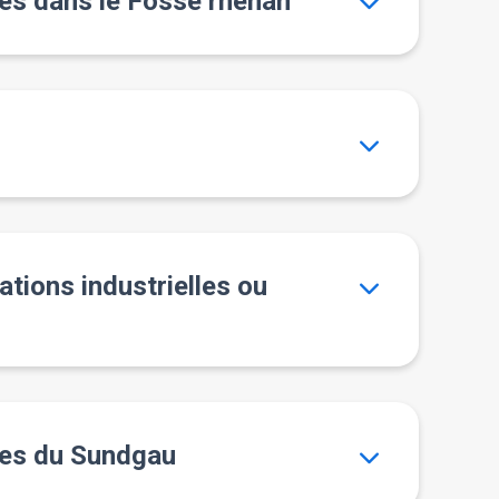
nes dans le Fossé rhénan
lations industrielles ou
ines du Sundgau