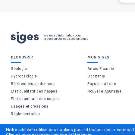
Pied
système d'information pour
la gestion des eaux souterraines
de
Bas
DECOUVRIR
MON SIGES
page
de
Géologie
Artois-Picardie
Hydrogéologie
Occitanie
page
Référentiels de données
Pays de la Loire
Etat qualitatif des nappes
Nouvelle Aquitaine
Etat quantitatif des nappes
Usages et pressions
Réglementation
Notre site web utilise des cookies pour effectuer des mesures d