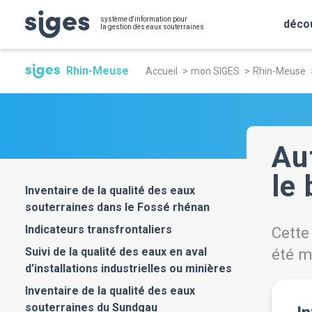
Aller
Panneau de gestion des cookies
système d'information pour
au
déco
la gestion des eaux souterraines
contenu
Fil
principal
Rhin-Meuse
Accueil
mon SIGES
Rhin-Meuse
d'Ariane
Au
le
Inventaire de la qualité des eaux
souterraines dans le Fossé rhénan
Indicateurs transfrontaliers
Cette
Suivi de la qualité des eaux en aval
été m
d’installations industrielles ou minières
Inventaire de la qualité des eaux
souterraines du Sundgau