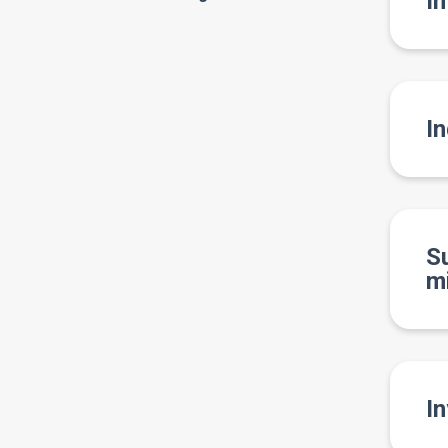
In
In
Su
m
I