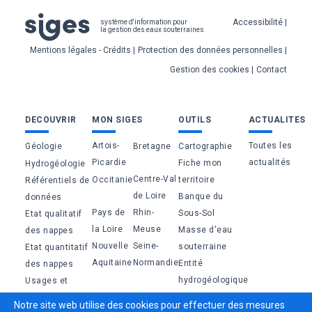
Pied
Accessibilité
système d'information pour
la gestion des eaux souterraines
de
Mentions légales - Crédits
Protection des données personnelles
page
Gestion des cookies
Contact
Bas
DECOUVRIR
MON SIGES
OUTILS
ACTUALITES
de
Artois-
Toutes les
Géologie
Bretagne
Cartographie
page
Picardie
actualités
Fiche mon
Hydrogéologie
Centre-Val
Occitanie
territoire
Référentiels de
de Loire
Banque du
données
Pays de
Rhin-
Sous-Sol
Etat qualitatif
la Loire
Meuse
Masse d'eau
des nappes
Nouvelle
Seine-
souterraine
Etat quantitatif
Aquitaine
Normandie
Entité
des nappes
hydrogéologique
Usages et
(BDLISA)
pressions
Notre site web utilise des cookies pour effectuer des mesures