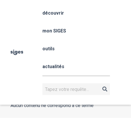
Aller
Panneau de gestion des cookies
au
découvrir
contenu
principal
mon SIGES
outils
Fil
Accueil
Conférence
d'Ariane
actualités
#Conférence
Rechercher
Aucun contenu ne correspond à ce terme