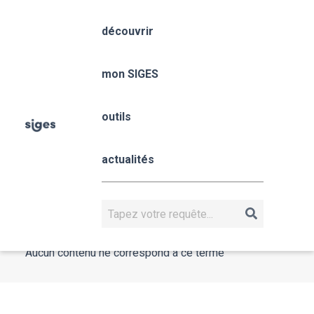
Aller
Panneau de gestion des cookies
au
découvrir
contenu
principal
mon SIGES
outils
Fil
Accueil
Article
d'Ariane
actualités
#Article
Rechercher
Aucun contenu ne correspond à ce terme