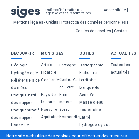
Pied
Accessibilité
système d'information pour
la gestion des eaux souterraines
de
Mentions légales - Crédits
Protection des données personnelles
page
Gestion des cookies
Contact
Bas
DECOUVRIR
MON SIGES
OUTILS
ACTUALITES
de
Artois-
Toutes les
Géologie
Bretagne
Cartographie
page
Picardie
actualités
Fiche mon
Hydrogéologie
Centre-Val
Occitanie
territoire
Référentiels de
de Loire
Banque du
données
Pays de
Rhin-
Sous-Sol
Etat qualitatif
la Loire
Meuse
Masse d'eau
des nappes
Nouvelle
Seine-
souterraine
Etat quantitatif
Aquitaine
Normandie
Entité
des nappes
hydrogéologique
Usages et
(BDLISA)
pressions
Notre site web utilise des cookies pour effectuer des mesures