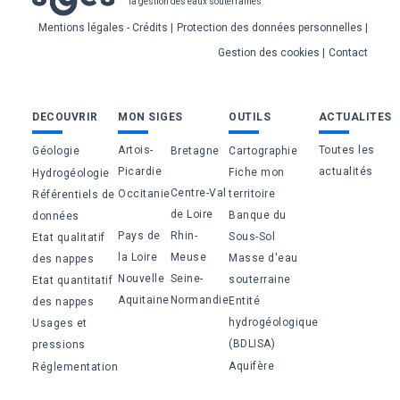
la gestion des eaux souterraines
de
Mentions légales - Crédits
Protection des données personnelles
page
Gestion des cookies
Contact
Bas
DECOUVRIR
MON SIGES
OUTILS
ACTUALITES
de
Artois-
Toutes les
Géologie
Bretagne
Cartographie
page
Picardie
actualités
Fiche mon
Hydrogéologie
Centre-Val
Occitanie
territoire
Référentiels de
de Loire
Banque du
données
Pays de
Rhin-
Sous-Sol
Etat qualitatif
la Loire
Meuse
Masse d'eau
des nappes
Nouvelle
Seine-
souterraine
Etat quantitatif
Aquitaine
Normandie
Entité
des nappes
hydrogéologique
Usages et
(BDLISA)
pressions
Aquifère
Réglementation