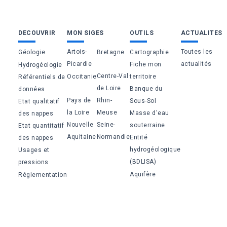
Bas
DECOUVRIR
MON SIGES
OUTILS
ACTUALITES
de
Artois-
Toutes les
Géologie
Bretagne
Cartographie
page
Picardie
actualités
Fiche mon
Hydrogéologie
Centre-Val
Occitanie
territoire
Référentiels de
de Loire
Banque du
données
Pays de
Rhin-
Sous-Sol
Etat qualitatif
la Loire
Meuse
Masse d'eau
des nappes
Nouvelle
Seine-
souterraine
Etat quantitatif
Aquitaine
Normandie
Entité
des nappes
hydrogéologique
Usages et
(BDLISA)
pressions
Aquifère
Réglementation