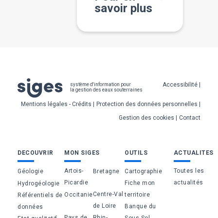
savoir plus
Pied
Accessibilité
système d'information pour
la gestion des eaux souterraines
de
Mentions légales - Crédits
Protection des données personnelles
page
Gestion des cookies
Contact
Bas
DECOUVRIR
MON SIGES
OUTILS
ACTUALITES
de
Artois-
Toutes les
Géologie
Bretagne
Cartographie
page
Picardie
actualités
Fiche mon
Hydrogéologie
Centre-Val
Occitanie
territoire
Référentiels de
de Loire
Banque du
données
Pays de
Rhin-