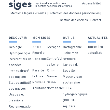
Pied
Accessibilité
système d'information pour
la gestion des eaux souterraines
de
Mentions légales - Crédits
Protection des données personnelles
page
Gestion des cookies
Contact
Bas
DECOUVRIR
MON SIGES
OUTILS
ACTUALITES
de
Artois-
Toutes les
Géologie
Bretagne
Cartographie
page
Picardie
actualités
Fiche mon
Hydrogéologie
Centre-Val
Occitanie
territoire
Référentiels de
de Loire
Banque du
données
Pays de
Rhin-
Sous-Sol
Etat qualitatif
la Loire
Meuse
Masse d'eau
des nappes
Nouvelle
Seine-
souterraine
Etat quantitatif
Aquitaine
Normandie
Entité
des nappes
hydrogéologique
Usages et
(BDLISA)
pressions
Aquifère
Réglementation