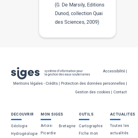
(G. De Marsily, Editions
Dunod, collection Quai
des Sciences, 2009)
Pied
Accessibilité
système d'information pour
la gestion des eaux souterraines
de
Mentions légales - Crédits
Protection des données personnelles
page
Gestion des cookies
Contact
Bas
DECOUVRIR
MON SIGES
OUTILS
ACTUALITES
de
Artois-
Toutes les
Géologie
Bretagne
Cartographie
page
Picardie
actualités
Fiche mon
Hydrogéologie