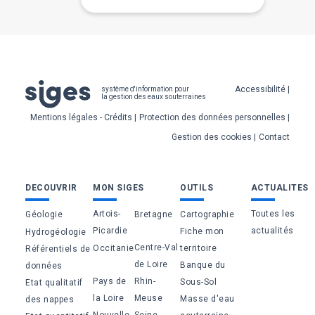
Pied
Accessibilité
système d'information pour
la gestion des eaux souterraines
de
Mentions légales - Crédits
Protection des données personnelles
page
Gestion des cookies
Contact
Bas
DECOUVRIR
MON SIGES
OUTILS
ACTUALITES
de
Artois-
Toutes les
Géologie
Bretagne
Cartographie
page
Picardie
actualités
Fiche mon
Hydrogéologie
Centre-Val
Occitanie
territoire
Référentiels de
de Loire
Banque du
données
Pays de
Rhin-
Sous-Sol
Etat qualitatif
la Loire
Meuse
Masse d'eau
des nappes