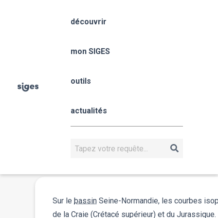
Aller
Panneau de gestion des cookies
au
découvrir
contenu
principal
Seine-Normandie
mon SIGES
Fil
Accueil
mon SIGES
Seine-Normandie
d'Ariane
Cartes piézométriques
outils
Consultation des cartes piézométriques
Consultation et té
actualités
piézométriques
Téléchargement des cartes
Rechercher
piézométriques
Dernière mise à jour : 2025
Sur le
bassin
Seine-Normandie, les courbes isopi
de la Craie (Crétacé supérieur) et du Jurassique.