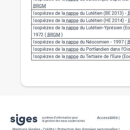
BRGM
Isopièzes de la
nappe
du Lutétien (BE 2013) -
Isopièzes de la
nappe
du Lutétien (HE 2014) -
Isopièzes de la
nappe
du Lutétien-Yprésien (Eo
1972 (
BRGM
)
Isopièzes de la
nappe
du Néocomien - 1997 (
Isopièzes de la
nappe
du Portlandien dans l'Ois
Isopièzes de la
nappe
du Tertiaire de l'Eure (E
Pied
Accessibilité
système d'information pour
la gestion des eaux souterraines
de
Mentions légales - Crédits
Protection des données personnelles