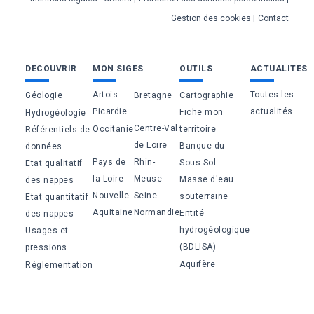
page
Gestion des cookies
Contact
Bas
DECOUVRIR
MON SIGES
OUTILS
ACTUALITES
de
Artois-
Toutes les
Géologie
Bretagne
Cartographie
page
Picardie
actualités
Fiche mon
Hydrogéologie
Centre-Val
Occitanie
territoire
Référentiels de
de Loire
Banque du
données
Pays de
Rhin-
Sous-Sol
Etat qualitatif
la Loire
Meuse
Masse d'eau
des nappes
Nouvelle
Seine-
souterraine
Etat quantitatif
Aquitaine
Normandie
Entité
des nappes
hydrogéologique
Usages et
(BDLISA)
pressions
Aquifère
Réglementation