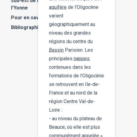
sud-est de la région, entre le Loing et
aquifère
de l’Oligocène
l’Yonne
varient
Pour en savoir plus
géographiquement au
Bibliographie
niveau des grandes
régions du centre du
Bassin
Parisien. Les
principales
nappes
contenues dans les
formations de l’Oligocène
se retrouvent en Ile-de-
France et au nord de la
région Centre Val-de-
Loire :
- au niveau du plateau de
Beauce, où elle est plus
communément appelée «