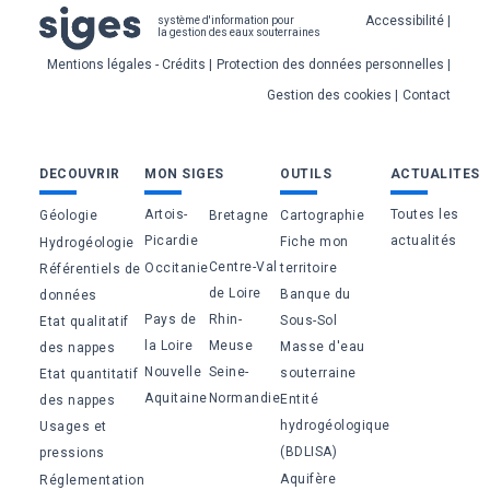
Pied
Accessibilité
système d'information pour
la gestion des eaux souterraines
de
Mentions légales - Crédits
Protection des données personnelles
page
Gestion des cookies
Contact
Bas
DECOUVRIR
MON SIGES
OUTILS
ACTUALITES
de
Artois-
Toutes les
Géologie
Bretagne
Cartographie
page
Picardie
actualités
Fiche mon
Hydrogéologie
Centre-Val
Occitanie
territoire
Référentiels de
de Loire
Banque du
données
Pays de
Rhin-
Sous-Sol
Etat qualitatif
la Loire
Meuse
Masse d'eau
des nappes
Nouvelle
Seine-
souterraine
Etat quantitatif
Aquitaine
Normandie
Entité
des nappes
hydrogéologique
Usages et
(BDLISA)
pressions
Aquifère
Réglementation