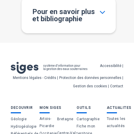
Pour en savoir plus
et bibliographie
Pied
Accessibilité
système d'information pour
la gestion des eaux souterraines
de
Mentions légales - Crédits
Protection des données personnelles
page
Gestion des cookies
Contact
Bas
DECOUVRIR
MON SIGES
OUTILS
ACTUALITES
de
Artois-
Toutes les
Géologie
Bretagne
Cartographie
page
Picardie
actualités
Fiche mon
Hydrogéologie
Centre-Val
Occitanie
territoire
Référentiels de