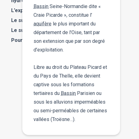
hydrodynamiques de la nappe
Bassin
Seine-Normandie dite «
L’exploitation de la nappe de la craie
Craie Picarde », constitue l’
Le suivi quantitatif de la ressource
aquifère
le plus important du
Le suivi qualitatif de la ressource
département de l’Oise, tant par
Pour en savoir plus et bibliographie
son extension que par son degré
d’exploitation.
Libre au droit du Plateau Picard et
du Pays de Thelle, elle devient
captive sous les formations
tertiaires du
Bassin
Parisien ou
sous les alluvions imperméables
ou semi-perméables de certaines
vallées (Troësne…).