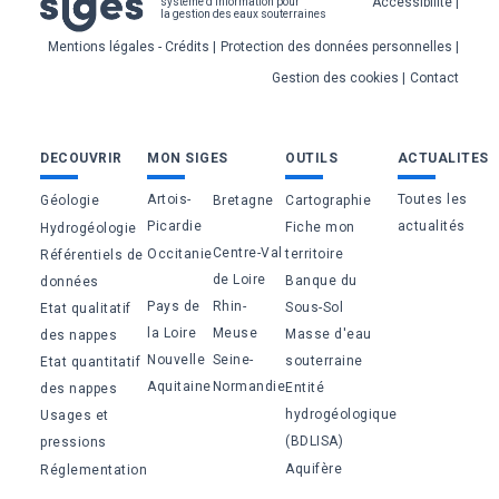
Pied
Accessibilité
système d'information pour
la gestion des eaux souterraines
de
Mentions légales - Crédits
Protection des données personnelles
page
Gestion des cookies
Contact
Bas
DECOUVRIR
MON SIGES
OUTILS
ACTUALITES
de
Artois-
Toutes les
Géologie
Bretagne
Cartographie
page
Picardie
actualités
Fiche mon
Hydrogéologie
Centre-Val
Occitanie
territoire
Référentiels de
de Loire
Banque du
données
Pays de
Rhin-
Sous-Sol
Etat qualitatif
la Loire
Meuse
Masse d'eau
des nappes
Nouvelle
Seine-
souterraine
Etat quantitatif
Aquitaine
Normandie
Entité
des nappes
hydrogéologique
Usages et
(BDLISA)
pressions
Aquifère
Réglementation