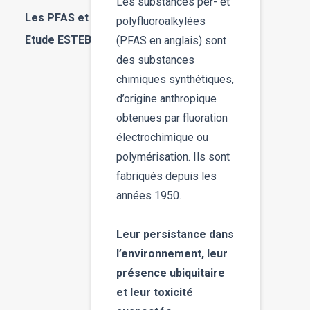
Les substances per- et
Les PFAS et le SDAGE Loire-Bretagne
polyfluoroalkylées
Etude ESTEBAN (en cours)
(PFAS en anglais) sont
des substances
chimiques synthétiques,
d’origine anthropique
obtenues par fluoration
électrochimique ou
polymérisation. Ils sont
fabriqués depuis les
années 1950.
Leur persistance dans
l’environnement, leur
présence ubiquitaire
et leur toxicité