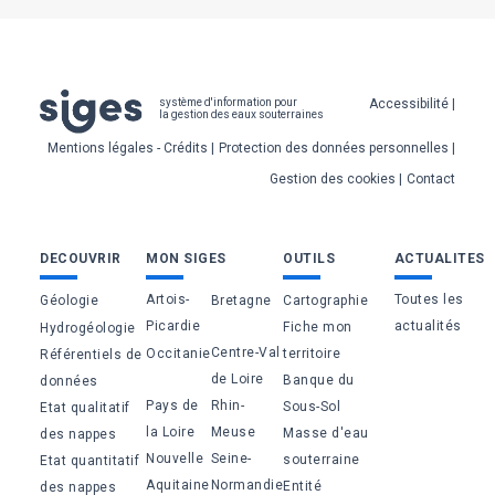
Pied
Accessibilité
système d'information pour
la gestion des eaux souterraines
de
Mentions légales - Crédits
Protection des données personnelles
page
Gestion des cookies
Contact
Bas
DECOUVRIR
MON SIGES
OUTILS
ACTUALITES
de
Artois-
Toutes les
Géologie
Bretagne
Cartographie
page
Picardie
actualités
Fiche mon
Hydrogéologie
Centre-Val
Occitanie
territoire
Référentiels de
de Loire
Banque du
données
Pays de
Rhin-
Sous-Sol
Etat qualitatif
la Loire
Meuse
Masse d'eau
des nappes
Nouvelle
Seine-
souterraine
Etat quantitatif
Aquitaine
Normandie
Entité
des nappes