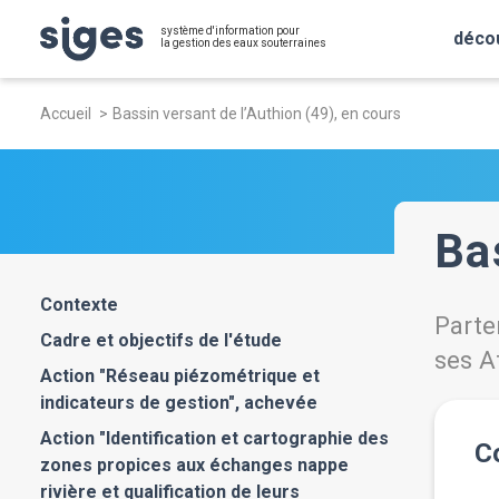
Aller
Panneau de gestion des cookies
système d'information pour
au
déco
la gestion des eaux souterraines
contenu
Fil
principal
Accueil
Bassin versant de l’Authion (49), en cours
d'Ariane
Ba
Contexte
Parte
Cadre et objectifs de l'étude
ses A
Action "Réseau piézométrique et
indicateurs de gestion", achevée
Action "Identification et cartographie des
C
zones propices aux échanges nappe
rivière et qualification de leurs