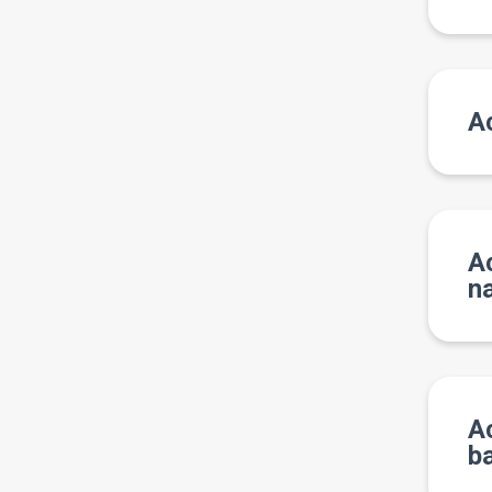
A
A
na
Ac
b