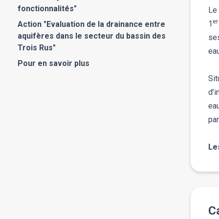
fonctionnalités"
Le
er
1
Action "Evaluation de la drainance entre
aquifères dans le secteur du bassin des
ses
Trois Rus"
eau
Pour en savoir plus
Sit
d’
ea
pa
Le
Ca