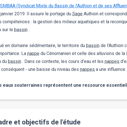
SMBAA (Syndicat Mixte du Bassin de l’Authion et de ses Affluen
janvier 2019. Il assure le portage du
Sage
Authion et correspond 
 compétences : la gestion des milieux aquatiques et la reconquêt
 sur le
bassin
.
ué en domaine sédimentaire, le territoire du
bassin
de l’Authion
importance. La
nappe
du Cénomanien et celle des alluvions de la 
u du
bassin
. Dans ce contexte, les cours d’eau et les
nappes
d’e
r conséquent - une baisse du niveau des
nappes
a une influence 
s eaux souterraines représentent une ressource essentiell
dre et objectifs de l'étude