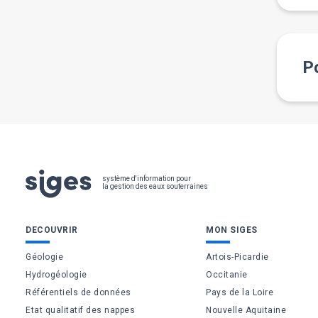
Po
Pied
système d'information pour
la gestion des eaux souterraines
de
Bas
DECOUVRIR
MON SIGES
page
de
Géologie
Artois-Picardie
Hydrogéologie
Occitanie
page
Référentiels de données
Pays de la Loire
Etat qualitatif des nappes
Nouvelle Aquitaine