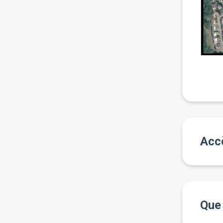
Accè
Que 