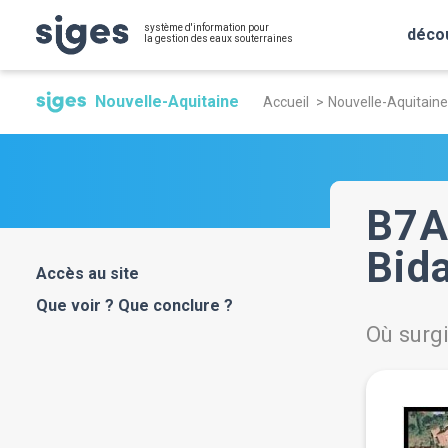
Aller
Panneau de gestion des cookies
système d'information pour
au
déco
la gestion des eaux souterraines
contenu
Fil
principal
Nouvelle-Aquitaine
Accueil
Nouvelle-Aquitaine
d'Ariane
B7A
Bida
Accès au site
Que voir ? Que conclure ?
Où surgi