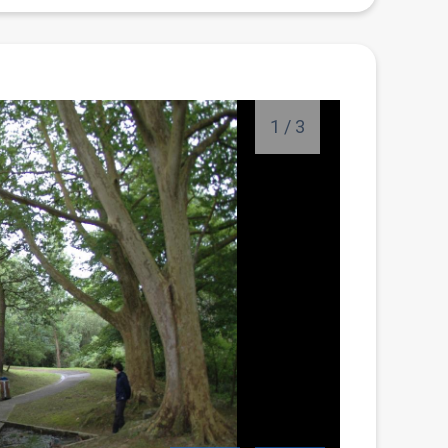
1
/
3