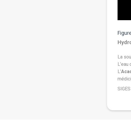
 Contresta - Bidart
Figur
Hydr
e
une autre source aménagée
(indice BSS :
La sou
L’eau 
L’
Aca
médici
SIGES