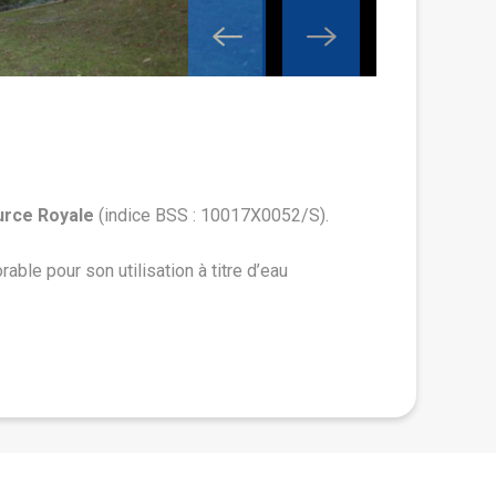
Figure 2 - Sc
Géologie
urce Royale
(indice BSS : 10017X0052/S).
La source est i
qui occupent le
ble pour son utilisation à titre d’eau
le
prolongemen
Sous cette form
intense. L’
alté
SIGES