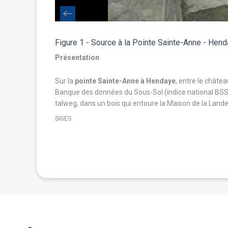
Figure 1 - Source à la Pointe Sainte-Anne - Hen
Présentation
ittoral
, jusqu’au
Sur la
pointe Sainte-Anne à Hendaye
, entre le châte
Banque des données du Sous-Sol (indice national BSS :
talweg, dans un bois qui entoure la Maison de la Lande
ite et le sommet
SIGES
n
régressive,