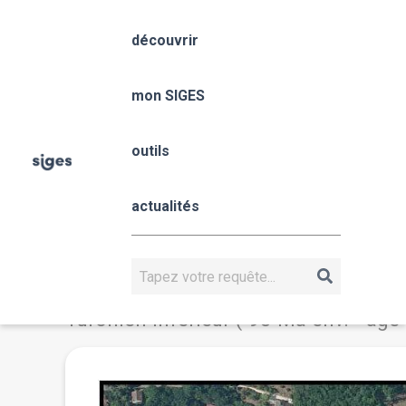
Aller
Panneau de gestion des cookies
au
découvrir
contenu
principal
Nouvelle-Aquitaine
mon SIGES
Fil
Accueil
Nouvelle-Aquitaine
d'Ariane
outils
B6A1 - Route de C
actualités
Accès au site
Où affleurent les calcaires micritiq
Rechercher
Que voir ? Que conclure ?
(-153 Ma env. - âge Jurassique) reco
Turonien inférieur (-93 Ma env. - âge