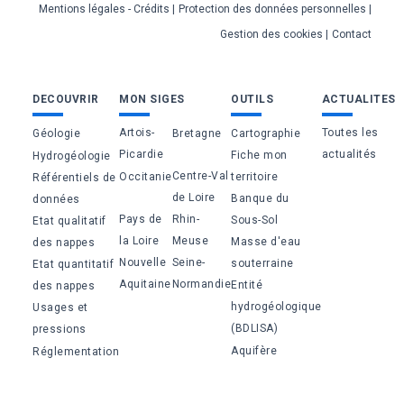
Mentions légales - Crédits
Protection des données personnelles
page
Gestion des cookies
Contact
Bas
DECOUVRIR
MON SIGES
OUTILS
ACTUALITES
de
Artois-
Toutes les
Géologie
Bretagne
Cartographie
page
Picardie
actualités
Fiche mon
Hydrogéologie
Centre-Val
Occitanie
territoire
Référentiels de
de Loire
Banque du
données
Pays de
Rhin-
Sous-Sol
Etat qualitatif
la Loire
Meuse
Masse d'eau
des nappes
Nouvelle
Seine-
souterraine
Etat quantitatif
Aquitaine
Normandie
Entité
des nappes
hydrogéologique
Usages et
(BDLISA)
pressions
Aquifère
Réglementation