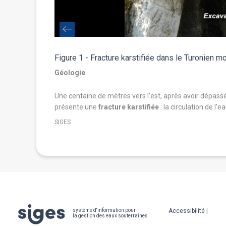
Figure 1 - Fracture karstifiée dans le Turonien m
Géologie
stes (
Biradiolites
Une centaine de mètres vers l’est, après avoir dépassé
présente une
fracture karstifiée
: la circulation de l’e
SIGES
Pied
Accessibilité
système d'information pour
la gestion des eaux souterraines
de