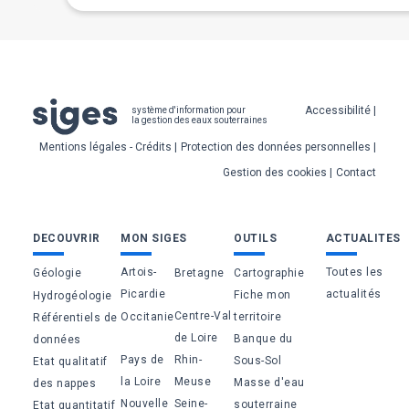
Pied
Accessibilité
système d'information pour
la gestion des eaux souterraines
de
Mentions légales - Crédits
Protection des données personnelles
page
Gestion des cookies
Contact
Bas
DECOUVRIR
MON SIGES
OUTILS
ACTUALITES
de
Artois-
Toutes les
Géologie
Bretagne
Cartographie
page
Picardie
actualités
Fiche mon
Hydrogéologie
Centre-Val
Occitanie
territoire
Référentiels de
de Loire
Banque du
données
Pays de
Rhin-
Sous-Sol
Etat qualitatif
la Loire
Meuse
Masse d'eau
des nappes
Nouvelle
Seine-
souterraine
Etat quantitatif