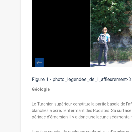
Figure 1 - photo_legendee_de_l_affleurement-3
Géologie
 Ce procédé
Le Turonien supérieur constitue la partie basale de l’a
icité.
blanches à ocre, renfermant des Rudistes. Sa surface 
période d’émersion. Il y a donc une lacune sédimentaire
’eau augmente
ne nappe de
Une fine couche de quelques centimètres d’argiles vert