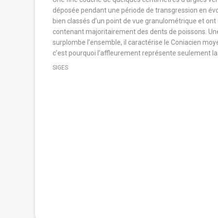
e énergie (ou
déposée pendant une période de transgression en évol
sur un doublet de
bien classés d’un point de vue granulométrique et ont 
rmique
contenant majoritairement des dents de poissons. Une 
en aval.
surplombe l’ensemble, il caractérise le Coniacien moyen
c’est pourquoi l’affleurement représente seulement la
. Le procédé
SIGES
, est utilisée à