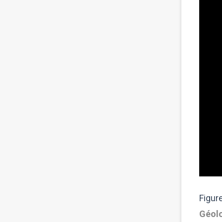
alluvions de la terrasse du Pléistocène (en hautes
Figure
Géol