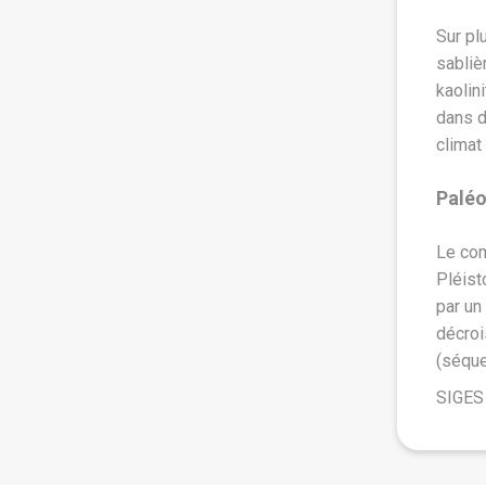
Sur pl
sabliè
erraine, sauf en de rares endroits, car leur perméabilité
kaolin
eau mais très difficile à mobiliser, car ils surmontent les
dans d
 sont donc considérés comme une
éponte
, qui supporte la
climat
n contact avec la surface du sol ; la porosité du sommet
s
alluvions
, en l’occurrence celles
de la terrasse de haut
Palé
.
 débit (figure 2), car il draine tout un petit bassin versant
Le com
squ’au sud de Meilhan. L’épaisseur de cette nappe
Pléist
tteint plusieurs dizaines de mètres et constitue une
par un
ualité chimique est très médiocre et elle ne sert pas pour
décroi
(séque
SIGES