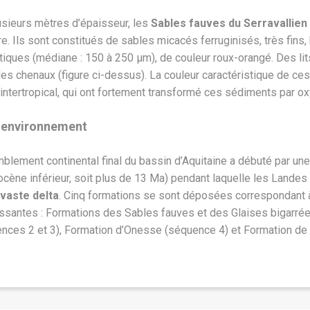
usieurs mètres d’épaisseur, les
Sables fauves du Serravallien
re. Ils sont constitués de sables micacés ferruginisés, très fins
itiques (médiane : 150 à 250 µm), de couleur roux-orangé. Des li
es chenaux (figure ci-dessus). La couleur caractéristique de ce
 intertropical, qui ont fortement transformé ces sédiments par ox
oenvironnement
blement continental final du bassin d’Aquitaine a débuté par 
ocène inférieur, soit plus de 13 Ma) pendant laquelle les Lande
vaste delta
. Cinq formations se sont déposées correspondant 
ssantes : Formations des Sables fauves et des Glaises bigarré
nces 2 et 3), Formation d’Onesse (séquence 4) et Formation de 