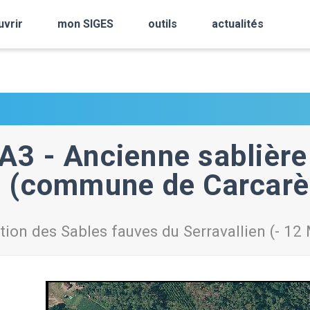
uvrir
mon SIGES
outils
actualités
A3 - Ancienne sablière
é (commune de Carcarès
tion des Sables fauves du Serravallien (- 1