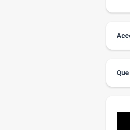
Accè
Que 