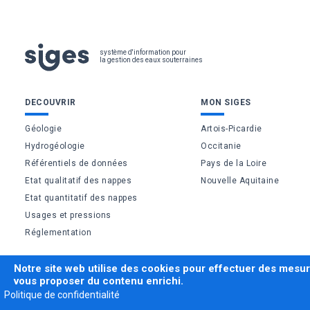
Pied
système d'information pour
la gestion des eaux souterraines
de
Bas
DECOUVRIR
MON SIGES
page
de
Géologie
Artois-Picardie
Hydrogéologie
Occitanie
page
Référentiels de données
Pays de la Loire
Etat qualitatif des nappes
Nouvelle Aquitaine
Etat quantitatif des nappes
Usages et pressions
Réglementation
Notre site web utilise des cookies pour effectuer des mesu
vous proposer du contenu enrichi.
Politique de confidentialité