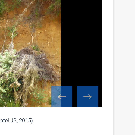
atel JP., 2015)
Figure 2 - For
eaux au mois 