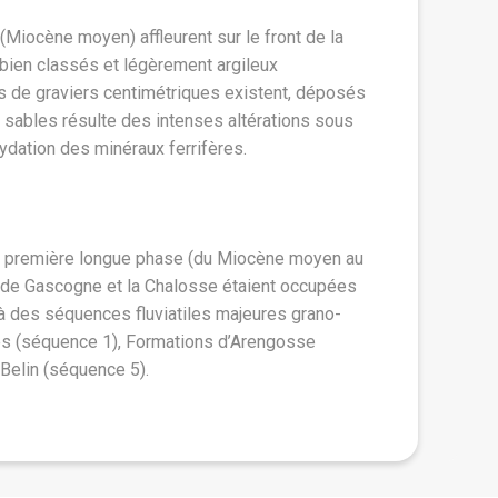
Hydrogéolog
(Miocène moyen) affleurent sur le front de la
, bien classés et légèrement argileux
Les
Sables fa
ts de graviers centimétriques existent, déposés
est très faible.
s sables résulte des intenses altérations sous
molasses argil
ydation des minéraux ferrifères.
nappe phréatiqu
du réservoir ne
niveau
qui form
Cette dernière a
une première longue phase (du Miocène moyen au
de plus de 9 k
s de Gascogne et la Chalosse étaient occupées
souterraine, do
à des séquences fluviatiles majeures grano-
ressource en ea
es (séquence 1), Formations d’Arengosse
l’alimentation e
Belin (séquence 5).
SIGES