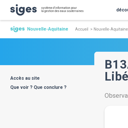
Aller
Panneau de gestion des cookies
système d'information pour
au
déco
la gestion des eaux souterraines
contenu
Fil
principal
Nouvelle-Aquitaine
Accueil
Nouvelle-Aquitaine
d'Ariane
B13
Lib
Accès au site
Que voir ? Que conclure ?
Observa