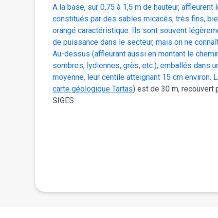
l’Oligo-
A la base, sur 0,75 à 1,5 m de hauteur, affleurent 
abilité est,
constitués par des sables micacés, très fins, bi
appe phréatique
orangé caractéristique. Ils sont souvent légèreme
de puissance dans le secteur, mais on ne connaît 
ins chenaux de
Au-dessus (affleurant aussi en montant le chemin)
(identique au
sombres, lydiennes, grès, etc.), emballés dans u
moyenne, leur centile atteignant 15 cm environ.
carte géologique Tartas
) est de 30 m, recouvert
SIGES