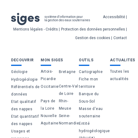
Pied
Accessibilité
système d'information pour
la gestion des eaux souterraines
de
Mentions légales - Crédits
Protection des données personnelles
page
Gestion des cookies
Contact
Bas
DECOUVRIR
MON SIGES
OUTILS
ACTUALITES
de
Artois-
Toutes les
Géologie
Bretagne
Cartographie
page
Picardie
actualités
Fiche mon
Hydrogéologie
Centre-Val
Occitanie
territoire
Référentiels de
de Loire
Banque du
données
Pays de
Rhin-
Sous-Sol
Etat qualitatif
la Loire
Meuse
Masse d'eau
des nappes
Nouvelle
Seine-
souterraine
Etat quantitatif
Aquitaine
Normandie
Entité
des nappes
hydrogéologique
Usages et