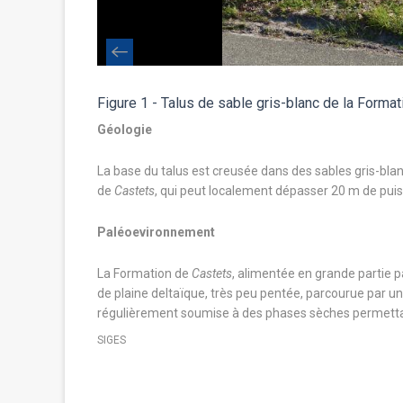
Figure 1 - Talus de sable gris-blanc de la Format
Géologie
arrondis, mats
La base du talus est creusée dans des sables gris-bla
r est assez faible
de
Castets
, qui peut localement dépasser 20 m de puiss
u, dans les
Paléoevironnement
és aux oxydes de
La Formation de
Castets
, alimentée en grande partie p
de plaine deltaïque, très peu pentée, parcourue par un
régulièrement soumise à des phases sèches permettant
SIGES
oc (Sable des
.
st faite en