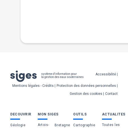
00 ans environ,
aximale des
ème
u 14
siècle, et
Pied
Accessibilité
système d'information pour
la gestion des eaux souterraines
de
Mentions légales - Crédits
Protection des données personnelles
page
Gestion des cookies
Contact
Bas
DECOUVRIR
MON SIGES
OUTILS
ACTUALITES
de
Artois-
Toutes les
Géologie
Bretagne
Cartographie