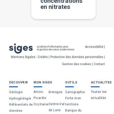
concentrations
en nitrates
Pied
Accessibilité
système d'information pour
la gestion des eaux souterraines
de
Mentions légales - Crédits
Protection des données personnelles
page
Gestion des cookies
Contact
Bas
DECOUVRIR
MON SIGES
OUTILS
ACTUALITES
de
Artois-
Toutes les
Géologie
Bretagne
Cartographie
page
Picardie
actualités
Fiche mon
Hydrogéologie
Centre-Val
Occitanie
territoire
Référentiels de
de Loire
Banque du
données