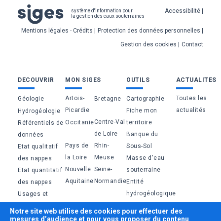
Pied
Accessibilité
système d'information pour
la gestion des eaux souterraines
de
Mentions légales - Crédits
Protection des données personnelles
page
Gestion des cookies
Contact
Bas
DECOUVRIR
MON SIGES
OUTILS
ACTUALITES
de
Artois-
Toutes les
Géologie
Bretagne
Cartographie
page
Picardie
actualités
Fiche mon
Hydrogéologie
Centre-Val
Occitanie
territoire
Référentiels de
de Loire
Banque du
données
Pays de
Rhin-
Sous-Sol
Etat qualitatif
la Loire
Meuse
Masse d'eau
des nappes
Nouvelle
Seine-
souterraine
Etat quantitatif
Aquitaine
Normandie
Entité
des nappes
hydrogéologique
Usages et
(BDLISA)
pressions
Notre site web utilise des cookies pour effectuer des
Aquifère
Réglementation
mesures d’audience et pour vous proposer du contenu