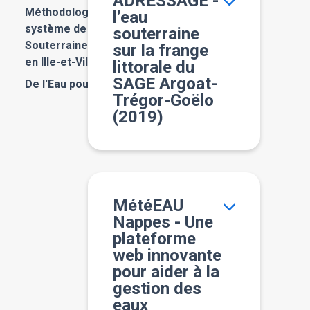
ADRESSAGE -
Méthodologie pour la mise en place d’un
l’eau
système de Suivi et d’alerte des EAUx
souterraine
Souterraines exploitées pour l’eau potable
sur la frange
en Ille-et-Vilaine - S-eau-S (2023)
littorale du
SAGE Argoat-
De l'Eau pour Demain (2023)
Trégor-Goëlo
(2019)
MétéEAU
Nappes - Une
plateforme
web innovante
pour aider à la
gestion des
eaux