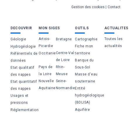
page
Gestion des cookies
Contact
Bas
DECOUVRIR
MON SIGES
OUTILS
ACTUALITES
de
Artois-
Toutes les
Géologie
Bretagne
Cartographie
page
Picardie
actualités
Fiche mon
Hydrogéologie
Centre-Val
Occitanie
territoire
Référentiels de
de Loire
Banque du
données
Pays de
Rhin-
Sous-Sol
Etat qualitatif
la Loire
Meuse
Masse d'eau
des nappes
Nouvelle
Seine-
souterraine
Etat quantitatif
Aquitaine
Normandie
Entité
des nappes
hydrogéologique
Usages et
(BDLISA)
pressions
Aquifère
Réglementation