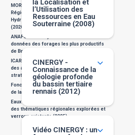
la Localisation et
MORPHEUS - MéthOdologie de
l’Utilisation des
Régionalisation des Propriétés
Ressources en Eau
HydrogÉologiques des aqUifères de Socle
Souterraine (2008)
(2020)
ANAFORE - Analyse multicritère des
données des forages les plus productifs
de Bretagne (2020)
ICARE - Identification et caractérisation
CINERGY -
des aquifères tertiaires et quaternaires
Connaissance de la
stratégiques de Bretagne (2021)
géologie profonde
du bassin tertiaire
Fonctionnement hydrogéologique du site
rennais (2012)
de la vallée de l’Aff (2022)
Eaux souterraines en Bretagne : Panorama
des thématiques régionales explorées et
verrous existants (2025)
Vidéo CINERGY : un