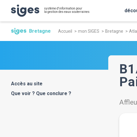
Aller
Panneau de gestion des cookies
système d'information pour
au
déco
la gestion des eaux souterraines
contenu
Fil
principal
Bretagne
Accueil
mon SIGES
Bretagne
Atla
d'Ariane
B1
Pa
Accès au site
Que voir ? Que conclure ?
Affle