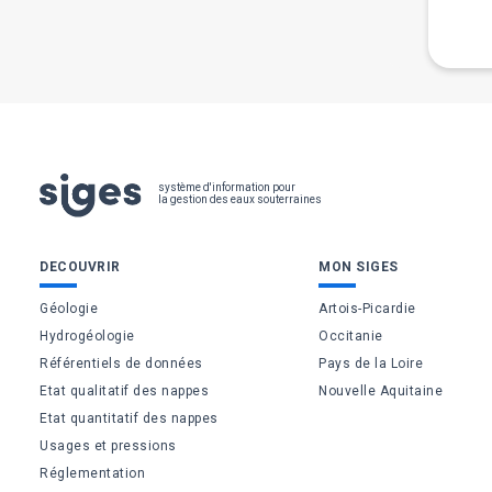
Pied
système d'information pour
la gestion des eaux souterraines
de
Bas
DECOUVRIR
MON SIGES
page
de
Géologie
Artois-Picardie
Hydrogéologie
Occitanie
page
Référentiels de données
Pays de la Loire
Etat qualitatif des nappes
Nouvelle Aquitaine
Etat quantitatif des nappes
Usages et pressions
Réglementation