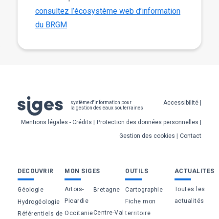
consultez l’écosystème web d’information
du BRGM
Pied
Accessibilité
système d'information pour
la gestion des eaux souterraines
de
Mentions légales - Crédits
Protection des données personnelles
page
Gestion des cookies
Contact
Bas
DECOUVRIR
MON SIGES
OUTILS
ACTUALITES
de
Artois-
Toutes les
Géologie
Bretagne
Cartographie
page
Picardie
actualités
Fiche mon
Hydrogéologie
Centre-Val
Occitanie
territoire
Référentiels de