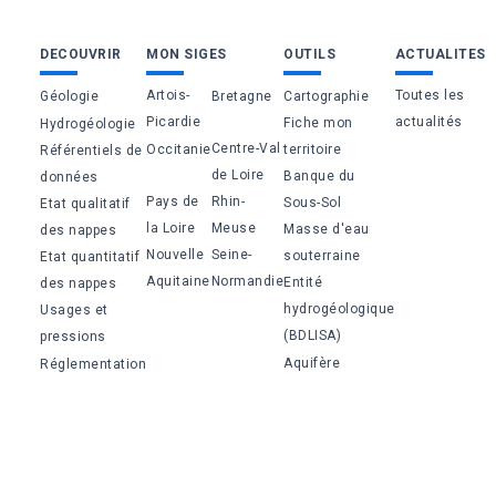
Bas
DECOUVRIR
MON SIGES
OUTILS
ACTUALITES
de
Artois-
Toutes les
Géologie
Bretagne
Cartographie
page
Picardie
actualités
Fiche mon
Hydrogéologie
Centre-Val
Occitanie
territoire
Référentiels de
de Loire
Banque du
données
Pays de
Rhin-
Sous-Sol
Etat qualitatif
la Loire
Meuse
Masse d'eau
des nappes
Nouvelle
Seine-
souterraine
Etat quantitatif
Aquitaine
Normandie
Entité
des nappes
hydrogéologique
Usages et
(BDLISA)
pressions
Aquifère
Réglementation