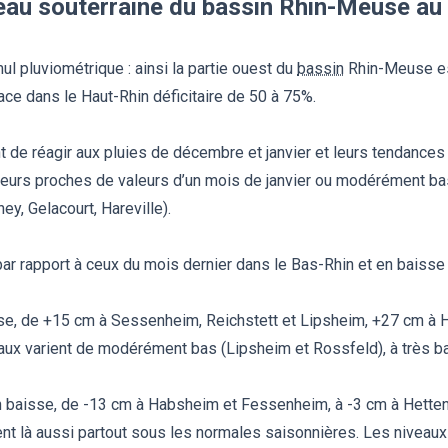
eau souterraine du bassin Rhin-Meuse au 
ul pluviométrique : ainsi la partie ouest du
bassin
Rhin-Meuse est
sace dans le Haut-Rhin déficitaire de 50 à 75%.
 de réagir aux pluies de décembre et janvier et leurs tendance
urs proches de valeurs d’un mois de janvier ou modérément bas
y, Gelacourt, Hareville).
r rapport à ceux du mois dernier dans le Bas-Rhin et en baisse 
se, de +15 cm à Sessenheim, Reichstett et Lipsheim, +27 cm à 
eaux varient de modérément bas (Lipsheim et Rossfeld), à très 
 baisse, de -13 cm à Habsheim et Fessenheim, à -3 cm à Hettens
rent là aussi partout sous les normales saisonnières. Les nive