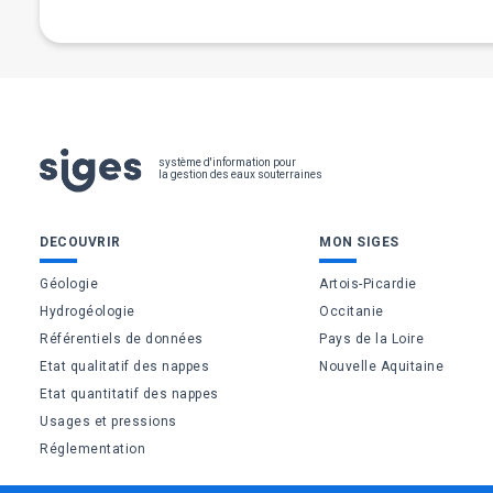
Pied
système d'information pour
la gestion des eaux souterraines
de
Bas
DECOUVRIR
MON SIGES
page
de
Géologie
Artois-Picardie
Hydrogéologie
Occitanie
page
Référentiels de données
Pays de la Loire
Etat qualitatif des nappes
Nouvelle Aquitaine
Etat quantitatif des nappes
Usages et pressions
Réglementation