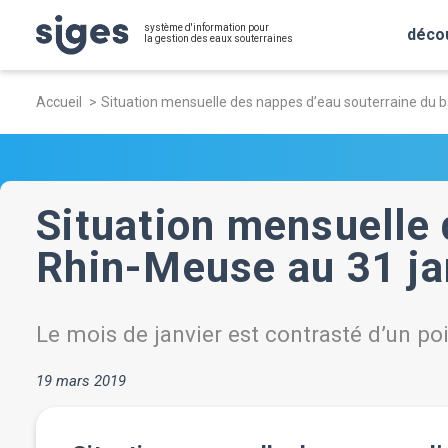
Aller
Panneau de gestion des cookies
système d'information pour
au
déco
la gestion des eaux souterraines
contenu
Fil
principal
Accueil
Situation mensuelle des nappes d’eau souterraine du b
d'Ariane
Situation mensuelle 
Rhin-Meuse au 31 ja
Le mois de janvier est contrasté d’un p
19 mars 2019