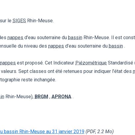
sur le
SIGES
Rhin-Meuse.
 des
nappes
d’eau souterraine du
bassin
Rhin-Meuse. Il est const
ensuelle du niveau des
nappes
d’eau souterraine du
bassin
.
nappes
est proposé. Cet Indicateur
Piézométrique
Standardisé 
 valeurs. Sept classes ont été retenues pour indiquer l’état des
artographie reste inchangée.
in
Rhin-Meuse),
BRGM
,
APRONA
.
du bassin Rhin-Meuse au 31 janvier 2019
(PDF, 2.2 Mo)