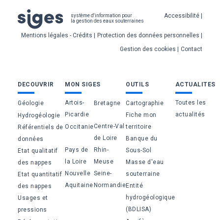
Pied
Accessibilité
système d'information pour
la gestion des eaux souterraines
de
Mentions légales - Crédits
Protection des données personnelles
page
Gestion des cookies
Contact
Bas
DECOUVRIR
MON SIGES
OUTILS
ACTUALITES
de
Artois-
Toutes les
Géologie
Bretagne
Cartographie
page
Picardie
actualités
Fiche mon
Hydrogéologie
Centre-Val
Occitanie
territoire
Référentiels de
de Loire
Banque du
données
Pays de
Rhin-
Sous-Sol
Etat qualitatif
la Loire
Meuse
Masse d'eau
des nappes
Nouvelle
Seine-
souterraine
Etat quantitatif
Aquitaine
Normandie
Entité
des nappes
hydrogéologique
Usages et
(BDLISA)
pressions