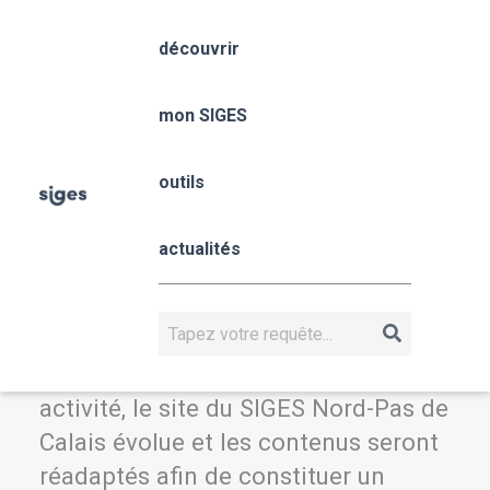
Aller
Panneau de gestion des cookies
au
découvrir
contenu
Fil
principal
Accueil
Site en construction
d'Ariane
mon SIGES
outils
Site en
actualités
construction
Rechercher
Après quelques années de moindre
activité, le site du SIGES Nord-Pas de
Calais évolue et les contenus seront
réadaptés afin de constituer un