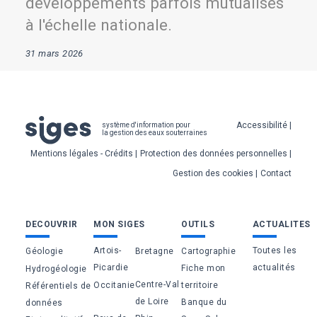
développements parfois mutualisés
à l'échelle nationale.
31 mars 2026
Pied
Accessibilité
système d'information pour
la gestion des eaux souterraines
de
Mentions légales - Crédits
Protection des données personnelles
page
Gestion des cookies
Contact
Bas
DECOUVRIR
MON SIGES
OUTILS
ACTUALITES
de
Artois-
Toutes les
Géologie
Bretagne
Cartographie
page
Picardie
actualités
Fiche mon
Hydrogéologie
Centre-Val
Occitanie
territoire
Référentiels de
de Loire
Banque du
données