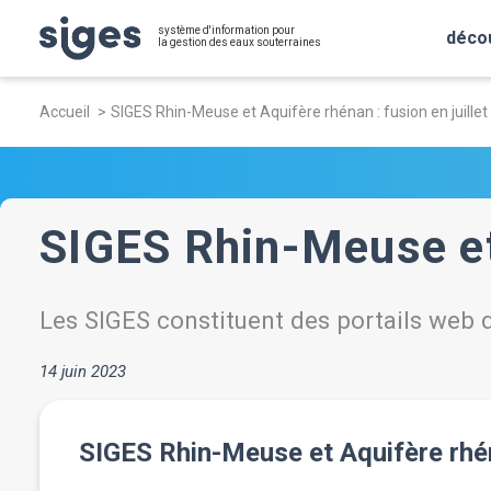
Aller
Panneau de gestion des cookies
système d'information pour
au
déco
la gestion des eaux souterraines
contenu
Fil
principal
Accueil
SIGES Rhin-Meuse et Aquifère rhénan : fusion en juillet
d'Ariane
SIGES Rhin-Meuse et 
Les SIGES constituent des portails web d
14 juin 2023
SIGES Rhin-Meuse et Aquifère rhéna