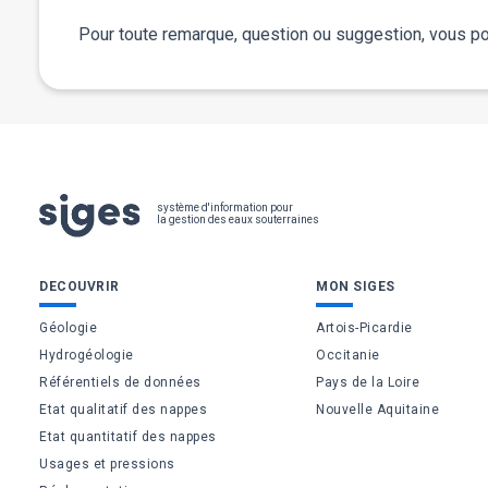
Pour toute remarque, question ou suggestion, vous po
Pied
système d'information pour
la gestion des eaux souterraines
de
Bas
DECOUVRIR
MON SIGES
page
de
Géologie
Artois-Picardie
Hydrogéologie
Occitanie
page
Référentiels de données
Pays de la Loire
Etat qualitatif des nappes
Nouvelle Aquitaine
Etat quantitatif des nappes
Usages et pressions