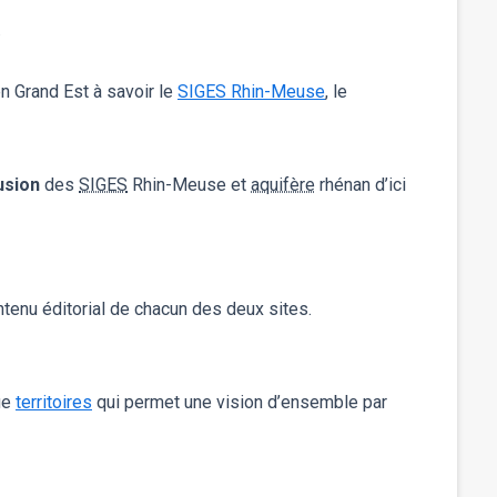
.
en Grand Est à savoir le
SIGES Rhin-Meuse
, le
usion
des
SIGES
Rhin-Meuse et
aquifère
rhénan d’ici
ntenu éditorial de chacun des deux sites.
que
territoires
qui permet une vision d’ensemble par