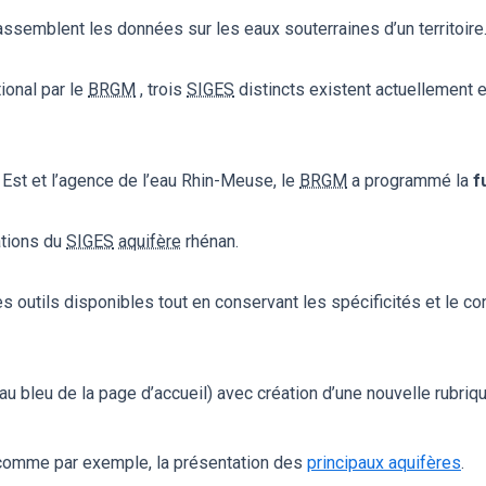
assemblent les données sur les eaux souterraines d’un territoire
ional par le
BRGM
, trois
SIGES
distincts existent actuellement 
 Est et l’agence de l’eau Rhin-Meuse, le
BRGM
a programmé la
f
ations du
SIGES
aquifère
rhénan.
es outils disponibles tout en conservant les spécificités et le co
au bleu de la page d’accueil) avec création d’une nouvelle rubri
: comme par exemple, la présentation des
principaux aquifères
.