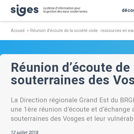
Aller
Panneau de gestion des cookies
système d'information pour
au
déco
la gestion des eaux souterraines
contenu
Fil
principal
Accueil
Réunion d’écoute de la société civile : ressources en 
d'Ariane
Réunion d’écoute de 
souterraines des Vo
La Direction régionale Grand Est du BRGM
une 1ère réunion d’écoute et d’échange 
souterraines des Vosges et leur vulnérab
12 juillet 2018