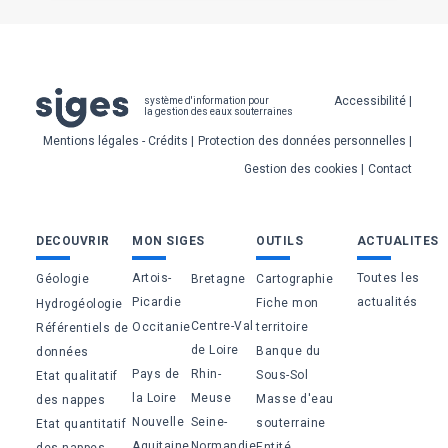
Pied
Accessibilité
système d'information pour
la gestion des eaux souterraines
de
Mentions légales - Crédits
Protection des données personnelles
page
Gestion des cookies
Contact
Bas
DECOUVRIR
MON SIGES
OUTILS
ACTUALITES
de
Artois-
Toutes les
Géologie
Bretagne
Cartographie
page
Picardie
actualités
Fiche mon
Hydrogéologie
Centre-Val
Occitanie
territoire
Référentiels de
de Loire
Banque du
données
Pays de
Rhin-
Sous-Sol
Etat qualitatif
la Loire
Meuse
Masse d'eau
des nappes
Nouvelle
Seine-
souterraine
Etat quantitatif
Aquitaine
Normandie
Entité