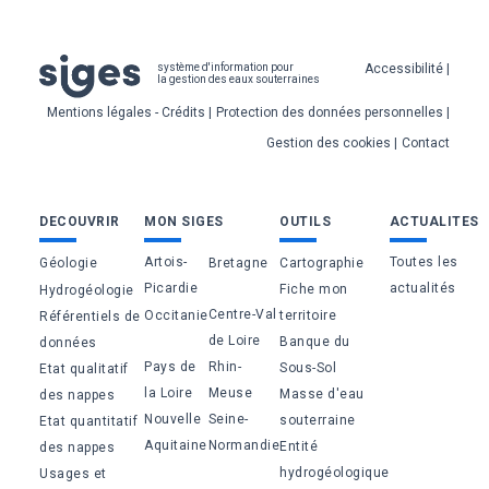
Pied
Accessibilité
système d'information pour
la gestion des eaux souterraines
de
Mentions légales - Crédits
Protection des données personnelles
page
Gestion des cookies
Contact
Bas
DECOUVRIR
MON SIGES
OUTILS
ACTUALITES
de
Artois-
Toutes les
Géologie
Bretagne
Cartographie
page
Picardie
actualités
Fiche mon
Hydrogéologie
Centre-Val
Occitanie
territoire
Référentiels de
de Loire
Banque du
données
Pays de
Rhin-
Sous-Sol
Etat qualitatif
la Loire
Meuse
Masse d'eau
des nappes
Nouvelle
Seine-
souterraine
Etat quantitatif
Aquitaine
Normandie
Entité
des nappes
hydrogéologique
Usages et