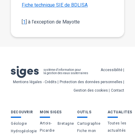
Fiche technique SIE de BDLISA
[
1
] à l’exception de Mayotte
Pied
Accessibilité
système d'information pour
la gestion des eaux souterraines
de
Mentions légales - Crédits
Protection des données personnelles
page
Gestion des cookies
Contact
Bas
DECOUVRIR
MON SIGES
OUTILS
ACTUALITES
de
Artois-
Toutes les
Géologie
Bretagne
Cartographie
page
Picardie
actualités
Fiche mon
Hydrogéologie